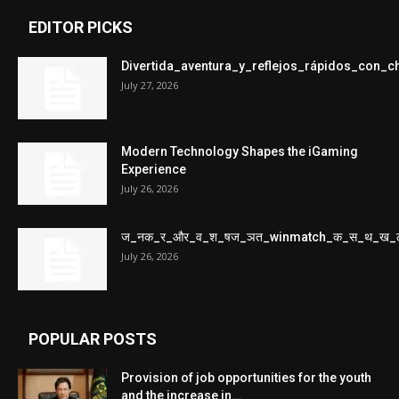
EDITOR PICKS
Divertida_aventura_y_reflejos_rápidos_con_
July 27, 2026
Modern Technology Shapes the iGaming
Experience
July 26, 2026
ज_नक_र_और_व_श_षज_ञत_winmatch_क_स_थ_ख_
July 26, 2026
POPULAR POSTS
Provision of job opportunities for the youth
and the increase in...