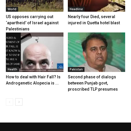
World
Headline
US opposes carrying out
Nearly four Died, several
‘apartheid’ of Israel against
injured in Quetta hotel blast
Palestinians
Health
Pakistan
How to deal with Hair Fall? Is
Second phase of dialogs
Androgenetic Alopecia is ...
between Punjab govt,
proscribed TLP presumes