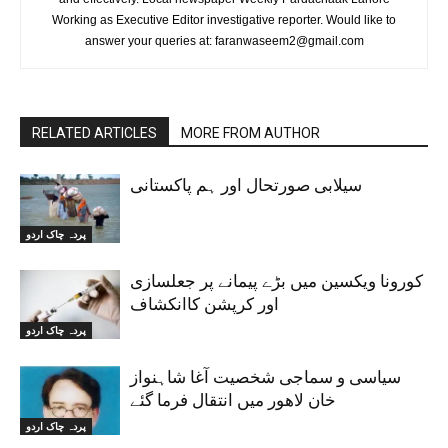
Working as Executive Editor investigative reporter. Would like to
answer your queries at: faranwaseem2@gmail.com
RELATED ARTICLES
MORE FROM AUTHOR
سیلابی صورتحال اور ہم پاکستانی
پردہ چاک اردو
کورونا ویکسین میں بڑے پیمانے پر جعلسازی
اور کرپشن کاانکشاف
پردہ چاک اردو
سیاسی و سماجی شخصیت آغا شاہنواز
خان لاھور میں انتقال فرما گئے
پردہ چاک اردو