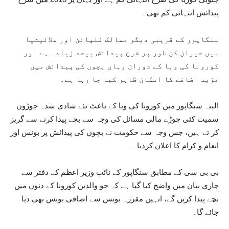
پیدائش انتہائی کم تھی۔
سنگاپور کے قریبی دیگر ممالک فلپائن اور ملائیشیا
میں حیران کن طور پر شرح پیدائش بیحد زیادہ ہے اور
کورونا کی وبا کے دوران وہاں بچوں کی پیدائش میں
مزید اضافے کا امکان ظاہر کیا جا رہا ہے۔
البتہ سنگاپور میں کورونا کی وبا کے باعث نئے شادی شدہ جوڑوں
سمیت کئی جوڑے مالی مسائل کی وجہ سے بچے پیدا کرنے سے گریز
کر تے ہیں، جس وجہ سے حکومت نے بچوں کی پیدائش پر بونس اور
انعام و کرام کا اعلان کردیا۔
بی بی سی کے مطابق سنگاپور کے نائب وزیر اعظم کے دفتر سے
جاری بیان میں واضح کیا گیا ہے کہ جو والدین کورونا کے دنوں میں
بچے پیدا کریں گے، انہیں مقررہ بونس سے اضافی بونس بھی دیا
جائے گا۔