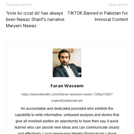
Previous article
Next article
‘Vote ko izzat do’ has always
TIKTOK Banned in Pakistan for
been Nawaz Sharif’s narrative:
Immoral Content
Maryam Nawaz
Faran Waseem
https://www.linkedin.com/in/faran-waseem-anwer-720ba7166/?
originalSubdomain=pk
An accountable and dedicated journalist who exhibits the
capability to write informative, unbiased analysis and stories that
give all involved parties an opportunity to have their say. A quick
learner who can absorb new ideas and can communicate clearly
and effectively. Local newspaper Weekly Pardachaak Lahore