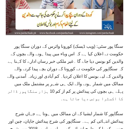
سنگا پور سٹی: (ویب ڈیسک) کورونا وائرس کے دوران سنگا پور
حکومت نے اعلان کیا ہے کہ اس وباء میں پیدا ہونے والے بچوں کے
والدین کو بونس دیا جاے گا ۔غیر ملکی خبر رساں ادارے کا کہنا ہے
کہ سنگاپور کی حکومت نے کورونا کے دوران بچے پیدا کرنے والے
والدین کے لیے بونس کا اعلان کردیا۔ کم آبادی اور زیادہ آمدنی والے
ممالک میں شمار ہونے والے ایک ہی شہر پر مشتمل ملک میں
پہلے ہی بچوں کی پیدائش پر کم از کم 10 ہزار سنگاپور ڈالر
کا اکسٹرا بونس دیا جاتا ہے۔
سنگاپور کا شمار ایشیا کے ان ممالک میں ہوتا ہے جہاں شرح
پیدائش انتہائی کم ہے۔ سنگاپور کی شرح پیدائش جاپان، چین اور
جنوبی کوریا کی طرح انتہائی کم ہے اور یہاں پر 2018 میں شرح