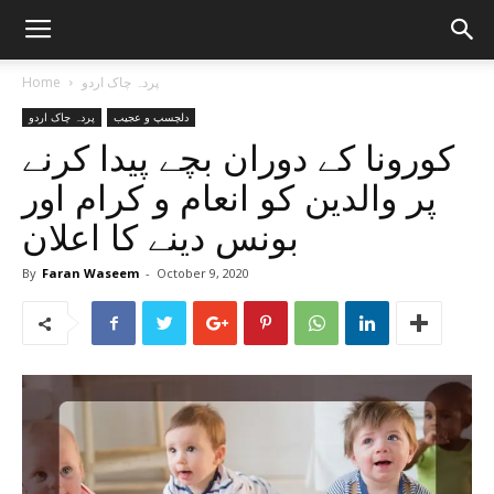
پردہ چاک اردو
Home
دلچسپ و عجیب
پردہ چاک اردو
کورونا کے دوران بچے پیدا کرنے
پر والدین کو انعام و کرام اور
بونس دینے کا اعلان
By
Faran Waseem
-
October 9, 2020