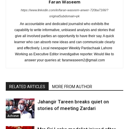
Faran Waseem
https://www.linkedin.com/in/faran-waseem-anwer-720ba7166/?
originalSubdomain=pk
An accountable and dedicated journalist who exhibits the
capability to write informative, unbiased analysis and stories that
give all involved parties an opportunity to have their say. A quick
learner who can absorb new ideas and can communicate clearly
and effectively. Local newspaper Weekly Pardachaak Lahore
Working as Executive Editor investigative reporter. Would like to
answer your queries at: faranwaseem2@gmail.com
RELATED ARTICLES
MORE FROM AUTHOR
Jahangir Tareen breaks quiet on
stories of meeting Zardari
Achieve