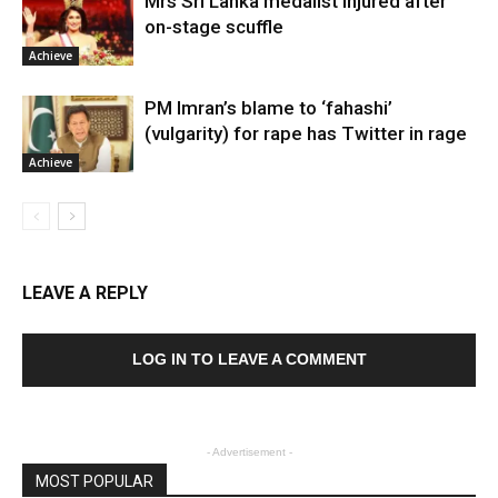
Mrs Sri Lanka medalist injured after
on-stage scuffle
Achieve
PM Imran’s blame to ‘fahashi’
(vulgarity) for rape has Twitter in rage
Achieve
LEAVE A REPLY
LOG IN TO LEAVE A COMMENT
- Advertisement -
MOST POPULAR