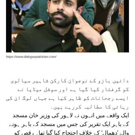
https://www.dialoguepakistan.com/
دائیں بازو کے نوجوان کارکن شاہیر سیالوی
کو گرفتار کیا گیا ہے اور سوشل میڈیا نے
ایسے رجحانات کو ظاہر کیا ہے جہاں لوگ ان کی
رہائی کا مطالبہ کررہے ہیں۔
ایک واقعے میں انہوں نے لاہور کی وزیر خان مسجد
کے باہر ایک تقریر کی جس میں مسجد کے باہر ہونے
والے ’دھمال‘ کے خلاف احتجاج کیا گیا تھا۔ رقص کو