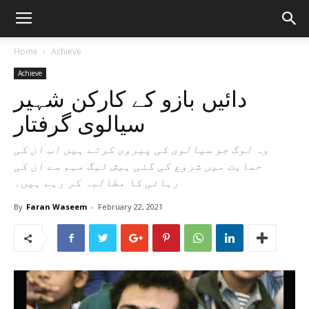
Home
Achieve
Achieve
دائیں بازو کے کارکن شہیر
سیالوی گرفتار
وہ لوگ جو سیالوی کی پیروی کرتے ہیں اب ان کی
حمایت میں شروع کی گئی ہیش ٹیگ مہم سے ان کی
رہائی کا مطالبہ کر رہے ہیں۔
By
Faran Waseem
-
February 22, 2021