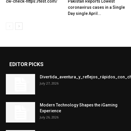
cw-check-https://test.com/
Pakistan Reports Lowest
coronavirus cases in a Single
Day single April...
EDITOR PICKS
Divertida_aventura_y_reflejos_rápidos_con_
July 27, 2026
Modern Technology Shapes the iGaming
Experience
July 26, 2026