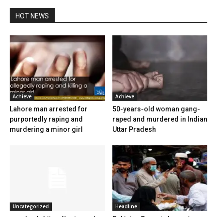
HOT NEWS
Achieve
Achieve
Lahore man arrested for
50-years-old woman gang-
purportedly raping and
raped and murdered in Indian
murdering a minor girl
Uttar Pradesh
Uncategorized
Headline