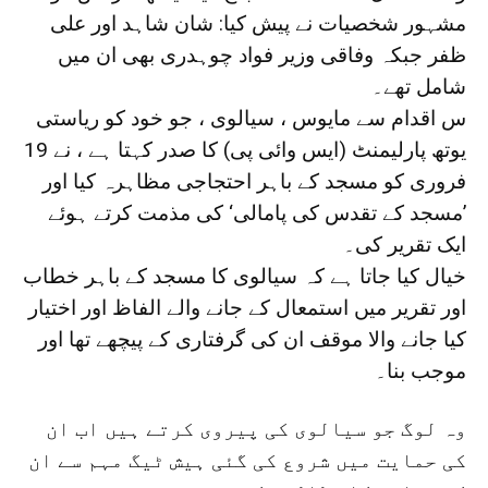
مشہور شخصیات نے پیش کیا: شان شاہد اور علی
ظفر جبکہ وفاقی وزیر فواد چوہدری بھی ان میں
شامل تھے۔
س اقدام سے مایوس ، سیالوی ، جو خود کو ریاستی
یوتھ پارلیمنٹ (ایس وائی پی) کا صدر کہتا ہے ، نے 19
فروری کو مسجد کے باہر احتجاجی مظاہرہ کیا اور
’مسجد کے تقدس کی پامالی‘ کی مذمت کرتے ہوئے
ایک تقریر کی۔
خیال کیا جاتا ہے کہ سیالوی کا مسجد کے باہر خطاب
اور تقریر میں استمعال کے جانے والے الفاظ اور اختیار
کیا جانے والا موقف ان کی گرفتاری کے پیچھے تھا اور
موجب بنا۔
وہ لوگ جو سیالوی کی پیروی کرتے ہیں اب ان
کی حمایت میں شروع کی گئی ہیش ٹیگ مہم سے ان