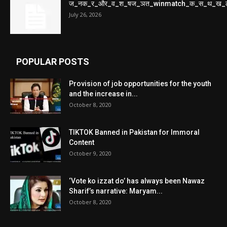
ज_नक_र_और_व_श_षज_ञत_winmatch_क_स_थ_ख_
July 26, 2026
POPULAR POSTS
Provision of job opportunities for the youth
and the increase in...
October 8, 2020
TIKTOK Banned in Pakistan for Immoral
Content
October 9, 2020
‘Vote ko izzat do’ has always been Nawaz
Sharif’s narrative: Maryam...
October 8, 2020