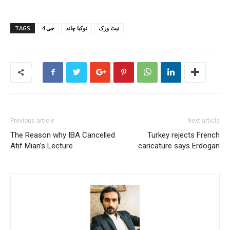
TAGS
4 جی
نوکیا چاند
نیٹ ورک
Previous article
Next article
The Reason why IBA Cancelled
Turkey rejects French
Atif Mian’s Lecture
caricature says Erdogan