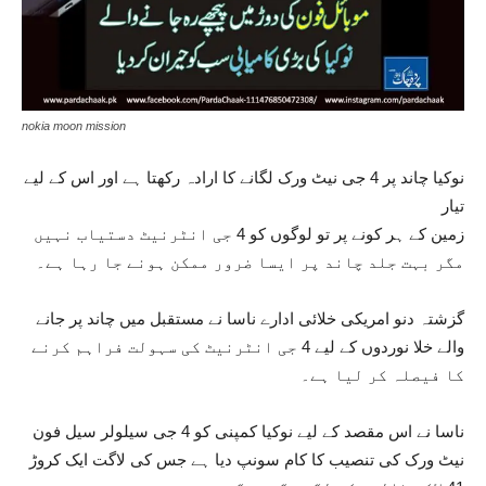
nokia moon mission
نوکیا چاند پر 4 جی نیٹ ورک لگانے کا ارادہ رکھتا ہے اور اس کے لیے
تیار
زمین کے ہر کونے پر تو لوگوں کو 4 جی انٹرنیٹ دستیاب نہیں
مگر بہت جلد چاند پر ایسا ضرور ممکن ہونے جا رہا ہے۔
گزشتہ دنو امریکی خلائی ادارے ناسا نے مستقبل میں چاند پر جانے
والے خلا نوردوں کے لیے 4 جی انٹرنیٹ کی سہولت فراہم کرنے
کا فیصلہ کر لیا ہے۔
ناسا نے اس مقصد کے لیے نوکیا کمپنی کو 4 جی سیلولر سیل فون
نیٹ ورک کی تنصیب کا کام سونپ دیا ہے جس کی لاگت ایک کروڑ