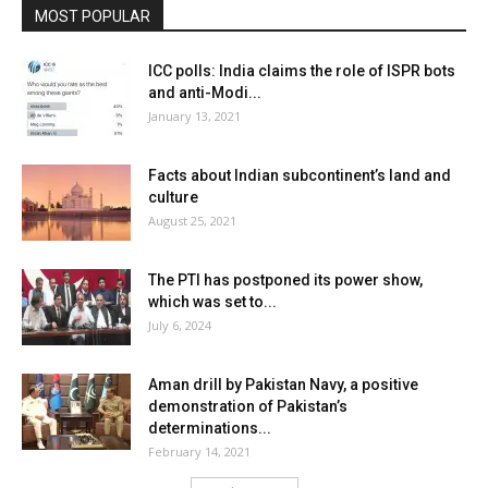
MOST POPULAR
ICC polls: India claims the role of ISPR bots
and anti-Modi...
January 13, 2021
Facts about Indian subcontinent’s land and
culture
August 25, 2021
The PTI has postponed its power show,
which was set to...
July 6, 2024
Aman drill by Pakistan Navy, a positive
demonstration of Pakistan’s
determinations...
February 14, 2021