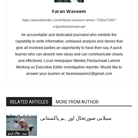
Faran Waseem
https://www.linkedin.com/in/faran-waseem-anwer-720ba7166/?
originalSubdomain=pk
An accountable and dedicated journalist who exhibits the
capability to write informative, unbiased analysis and stories that
give all involved parties an opportunity to have their say. A quick
learner who can absorb new ideas and can communicate clearly
and effectively. Local newspaper Weekly Pardachaak Lahore
Working as Executive Editor investigative reporter. Would like to
answer your queries at: faranwaseem2@gmail.com
RELATED ARTICLES
MORE FROM AUTHOR
سیلابی صورتحال اور ہم پاکستانی
پردہ چاک اردو