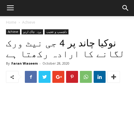
Home
Achieve
Achieve
پردہ چاک اردو
دلچسپ و عجیب
نوکیا چاند پر 4 جی نیٹ ورک
لگانے کا ارادہ رکھتا ہے
By
Faran Waseem
-
October 28, 2020