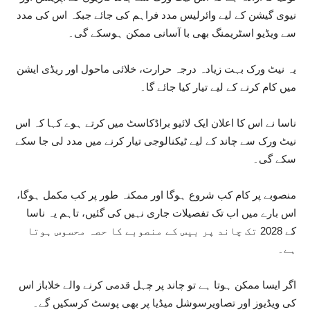
نیوی گیشن کے لیے وائرلیس مدد فراہم کی جائے جبکہ اس کی مدد
سے ویڈیو اسٹریمنگ بھی با آسانی ممکن ہوسکے گی۔
یہ نیٹ ورک بہت زیادہ درجہ حرارت، خلائی ماحول اور ریڈی ایشن
میں کام کرنے کے لیے تیار کیا جائے گا۔
ناسا نے اس کا اعلان ایک لائیو براڈکاسٹ میں کرتے ہوے کہا کہ اس
نیٹ ورک سے چاند کے لیے ٹیکنالوجی تیار کرنے میں مدد لی جا سکے
سکے گی۔
منصوبے پر کام کب شروع ہوگا اور ممکنہ طور پر کب مکمل ہوگا،
اس بارے میں اب تک تفصیلات جاری نہیں کی گئیں، تاہم یہ ناسا
کے 2028 تک چاند پر بیس کے منصوبے کا حصہ محسوس ہوتا
ہے۔
اگر ایسا ممکن ہوتا ہے تو چاند پر چہل قدمی کرنے والے خلاباز اس
کی ویڈیوز اور تصاویرسوشل میڈیا پر بھی پوسٹ کرسکیں گے۔