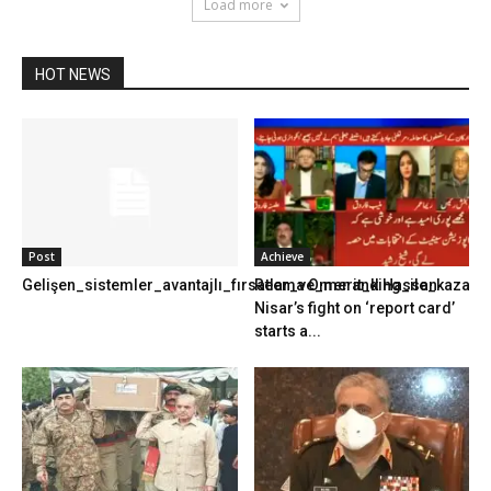
Load more
HOT NEWS
Post
Achieve
Gelişen_sistemler_avantajlı_fırsatlar_ve_merit_king_ile_kazanma
Reema Omer and Hassan
Nisar’s fight on ‘report card’
starts a...