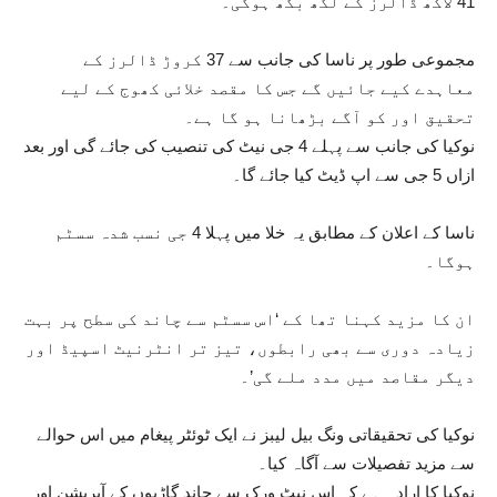
41 لاکھ ڈالرز کے لگھ بگھ ہوگی۔
مجموعی طور پر ناسا کی جانب سے 37 کروڑ ڈالرز کے
معاہدے کیے جائیں گے جس کا مقصد خلائی کھوج کے لیے
تحقیق اور کو آگے بڑھانا ہو گا ہے۔
نوکیا کی جانب سے پہلے 4 جی نیٹ کی تنصیب کی جائے گی اور بعد
ازاں 5 جی سے اپ ڈیٹ کیا جائے گا۔
ناسا کے اعلان کے مطابق یہ خلا میں پہلا 4 جی نسب شدہ سسٹم
ہوگا۔
ان کا مزید کہنا تھا کے ‘اس سسٹم سے چاند کی سطح پر بہت
زیادہ دوری سے بھی رابطوں، تیز تر انٹرنیٹ اسپیڈ اور
دیگر مقاصد میں مدد ملے گی’۔
نوکیا کی تحقیقاتی ونگ بیل لیبز نے ایک ٹوئٹر پیغام میں اس حوالے
سے مزید تفصیلات سے آگاہ کیا۔
نوکیا کا ارادہ ہے کہ اس نیٹ ورک سے چاند گاڑیوں کے آپریشن اور