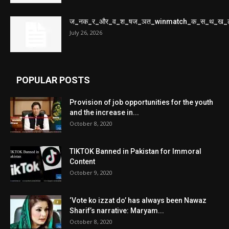
ज_नक_र_और_व_श_षज_ञत_winmatch_क_स_थ_ख_
July 26, 2026
POPULAR POSTS
Provision of job opportunities for the youth
and the increase in...
October 8, 2020
TIKTOK Banned in Pakistan for Immoral
Content
October 9, 2020
‘Vote ko izzat do’ has always been Nawaz
Sharif’s narrative: Maryam...
October 8, 2020