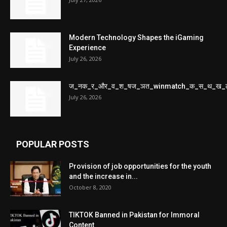
Modern Technology Shapes the iGaming
Experience
July 26, 2026
ज_नक_र_और_व_श_षज_ञत_winmatch_क_स_थ_ख_
July 26, 2026
POPULAR POSTS
Provision of job opportunities for the youth
and the increase in...
October 8, 2020
TIKTOK Banned in Pakistan for Immoral
Content