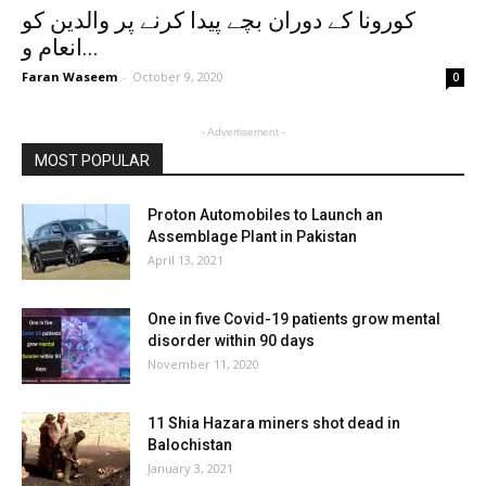
کورونا کے دوران بچے پیدا کرنے پر والدین کو
انعام و...
Faran Waseem
-
October 9, 2020
0
- Advertisement -
MOST POPULAR
Proton Automobiles to Launch an
Assemblage Plant in Pakistan
April 13, 2021
One in five Covid-19 patients grow mental
disorder within 90 days
November 11, 2020
11 Shia Hazara miners shot dead in
Balochistan
January 3, 2021