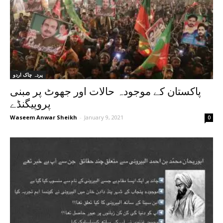
پردہ چاک اردو
پاکستان کے موجودہ حالات اور جھوٹ پر مبنی
پروپیگنڈے
Waseem Anwar Sheikh
-
January 9, 2021
0