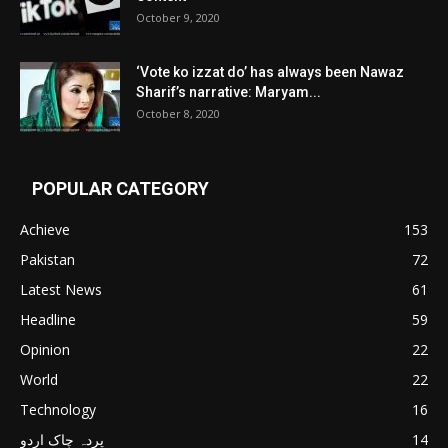
October 9, 2020
‘Vote ko izzat do’ has always been Nawaz
Sharif’s narrative: Maryam...
October 8, 2020
POPULAR CATEGORY
Achieve
153
Pakistan
72
Latest News
61
Headline
59
Opinion
22
World
22
Technology
16
پردہ چاک اردو
14