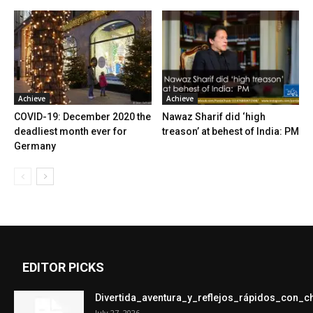
Achieve
Achieve
COVID-19: December 2020 the
Nawaz Sharif did ‘high
deadliest month ever for
treason’ at behest of India: PM
Germany
EDITOR PICKS
Divertida_aventura_y_reflejos_rápidos_con_
July 27, 2026