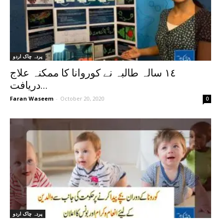
پردہ چاک اردو
١٤ سالہ طالبہ نے کوروانا کا ممکنہ علاج
دریافت...
Faran Waseem
-
October 20, 2020
0
پردہ چاک اردو