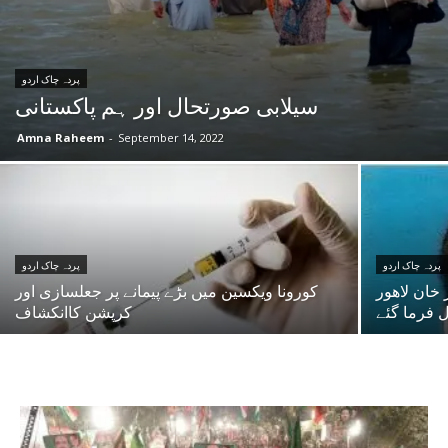
پردہ چاک اردو
سیلابی صورتحال اور ہم پاکستانی
Amna Raheem
-
September 14, 2022
پردہ چاک اردو
پردہ چاک اردو
خان لاھور
کورونا ویکسین میں بڑے پیمانے پر جعلسازی اور
ل فرما گئے
کرپشن کاانکشاف