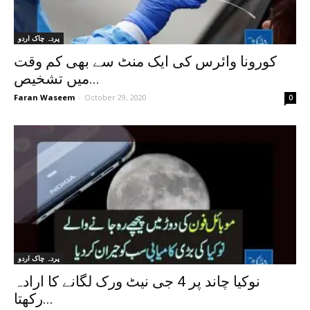
پردہ چاک اردو
کورونا وائرس کی ایک منٹ سے بھی کم وقت
میں تشخیص...
Faran Waseem
-
October 29, 2020
0
پردہ چاک اردو
نوکیا چاند پر 4 جی نیٹ ورک لگانے کا ارادہ
رکھتا...