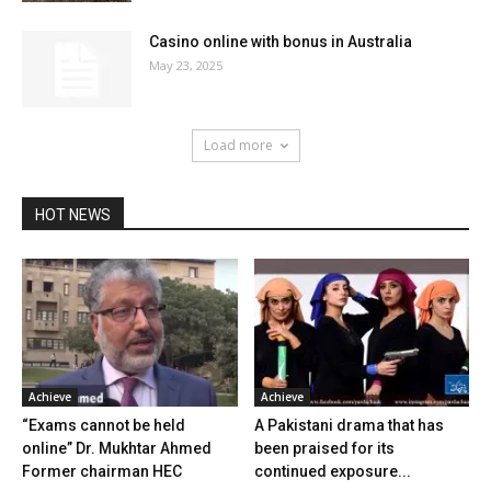
Casino online with bonus in Australia
May 23, 2025
Load more
HOT NEWS
Achieve
Achieve
“Exams cannot be held
A Pakistani drama that has
online” Dr. Mukhtar Ahmed
been praised for its
Former chairman HEC
continued exposure...