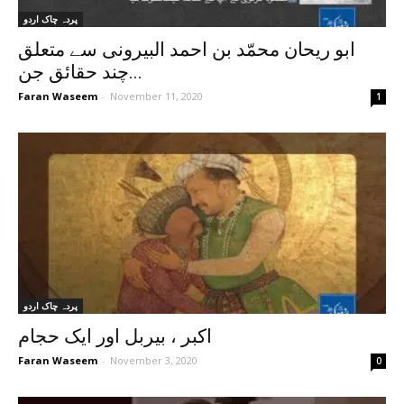
پردہ چاک اردو
ابو ریحان محمّد بن احمد البیرونی سے متعلق
چند حقائق جن...
Faran Waseem
-
November 11, 2020
1
پردہ چاک اردو
اکبر ، بیربل اور ایک حجام
Faran Waseem
-
November 3, 2020
0