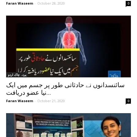
Faran Waseem
-
October 28, 2020
0
پردہ چاک اردو
سائنسدانوں نے حادثاتی طور پر جسم میں ایک
نیا عضو دریافت...
Faran Waseem
-
October 21, 2020
0